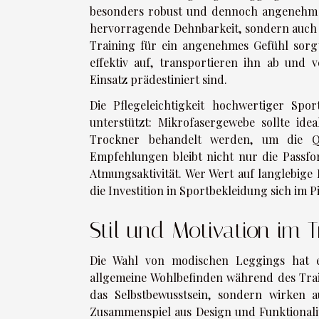
besonders robust und dennoch angenehm a
hervorragende Dehnbarkeit, sondern auch e
Training für ein angenehmes Gefühl sorg
effektiv auf, transportieren ihn ab und
Einsatz prädestiniert sind.
Die Pflegeleichtigkeit hochwertiger Spo
unterstützt: Mikrofasergewebe sollte id
Trockner behandelt werden, um die Qu
Empfehlungen bleibt nicht nur die Passfor
Atmungsaktivität. Wer Wert auf langlebige L
die Investition in Sportbekleidung sich im Pi
Stil und Motivation im T
Die Wahl von modischen Leggings hat ei
allgemeine Wohlbefinden während des Train
das Selbstbewusstsein, sondern wirken a
Zusammenspiel aus Design und Funktionalitä