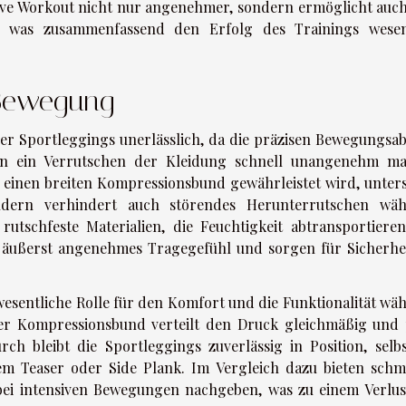
ive Workout nicht nur angenehmer, sondern ermöglicht auch
, was zusammenfassend den Erfolg des Trainings wesen
 Bewegung
 der Sportleggings unerlässlich, da die präzisen Bewegungsab
en ein Verrutschen der Kleidung schnell unangenehm m
 einen breiten Kompressionsbund gewährleistet wird, unters
ndern verhindert auch störendes Herunterrutschen wä
rutschfeste Materialien, die Feuchtigkeit abtransportiere
n äußerst angenehmes Tragegefühl und sorgen für Sicherhei
wesentliche Rolle für den Komfort und die Funktionalität wä
cher Kompressionsbund verteilt den Druck gleichmäßig und 
h bleibt die Sportleggings zuverlässig in Position, selbs
m Teaser oder Side Plank. Im Vergleich dazu bieten schm
bei intensiven Bewegungen nachgeben, was zu einem Verlus