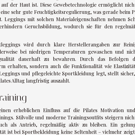
uf der Haut ist. Diese Gewebetechnologie ermöglicht nich
ine sehr gute Feuchtigkeitsregulierung, was gerade beim Pi
t. Leggings mit solchen Materialeigenschaften nehmen Sc
 verhindern Geruchsbildung, wodurch sie für den regelmä
rtleggings wird durch klare Herstellerangaben zur Rein
ealerweise bei niedrigen Temperaturen gewaschen und nic
alität dauerhaft zu bewahren. Durch das Befolgen d
m erhalten, sondern auch die Funktionalität wie Elastizitä
eggings und pflegeleichte Sportkleidung legt, stellt sicher,
lates Alltag langfristig auszahlt.
raining
nen erheblichen Einfluss auf die Pilates Motivation un
ings. Stilvolle und moderne Trainingsoutfits steigern nich
uch als Antrieb, regelmäßig aktiv zu bleiben. Ein gelun
t ist bei Sportbekleidung keine Seltenheit – vielmehr zeigt 