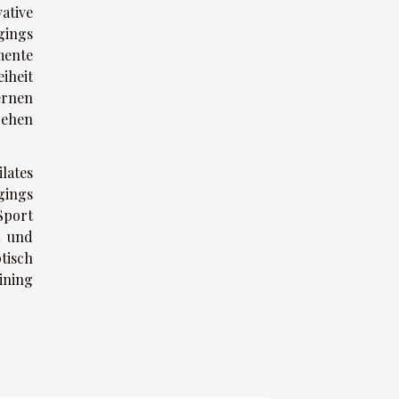
ative
gings
mente
iheit
ernen
gehen
lates
gings
Sport
t und
tisch
ining