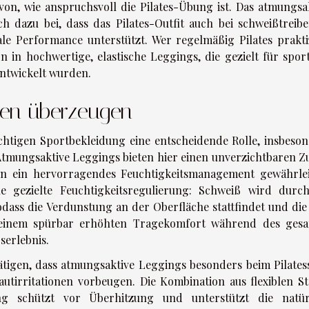
on, wie anspruchsvoll die Pilates-Übung ist. Das atmungsak
h dazu bei, dass das Pilates-Outfit auch bei schweißtreib
e Performance unterstützt. Wer regelmäßig Pilates praktiz
n in hochwertige, elastische Leggings, die gezielt für sport
entwickelt wurden.
ien überzeugen
ichtigen Sportbekleidung eine entscheidende Rolle, insbeson
 Atmungsaktive Leggings bieten hier einen unverzichtbaren Zu
ien ein hervorragendes Feuchtigkeitsmanagement gewährlei
e gezielte Feuchtigkeitsregulierung: Schweiß wird durc
odass die Verdunstung an der Oberfläche stattfindet und die
u einem spürbar erhöhten Tragekomfort während des ges
serlebnis.
tätigen, dass atmungsaktive Leggings besonders beim Pilates
autirritationen vorbeugen. Die Kombination aus flexiblen St
rung schützt vor Überhitzung und unterstützt die natür