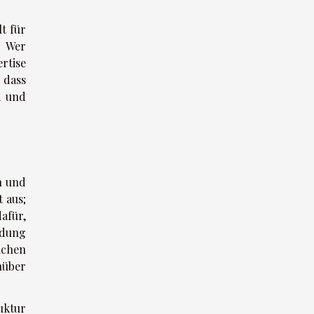
t für
. Wer
rtise
 dass
d und
n und
 aus;
afür,
idung
ichen
nüber
uktur