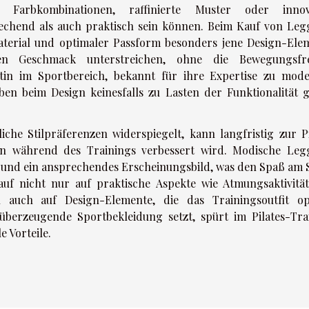
Farbkombinationen, raffinierte Muster oder innov
echend als auch praktisch sein können. Beim Kauf von Leg
aterial und optimaler Passform besonders jene Design-Ele
en Geschmack unterstreichen, ohne die Bewegungsfre
rtin im Sportbereich, bekannt für ihre Expertise zu mod
ieben beim Design keinesfalls zu Lasten der Funktionalität 
iche Stilpräferenzen widerspiegelt, kann langfristig zur Pi
en während des Trainings verbessert wird. Modische Leg
 und ein ansprechendes Erscheinungsbild, was den Spaß am 
auf nicht nur auf praktische Aspekte wie Atmungsaktivitä
 auch auf Design-Elemente, die das Trainingsoutfit op
überzeugende Sportbekleidung setzt, spürt im Pilates-Tra
 Vorteile.