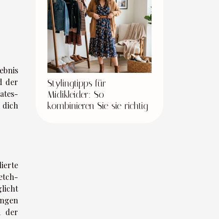
ebnis
d der
Stylingtipps für
ates-
Midikleider: So
kombinieren Sie sie richtig
 dich
ierte
etch-
licht
ungen
d der