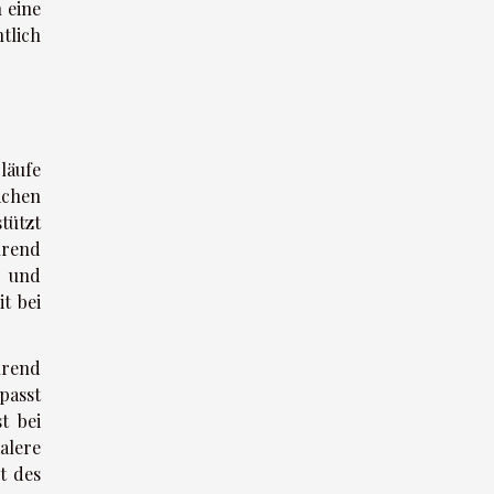
 eine
tlich
läufe
achen
tützt
hrend
n und
t bei
hrend
passt
t bei
alere
t des