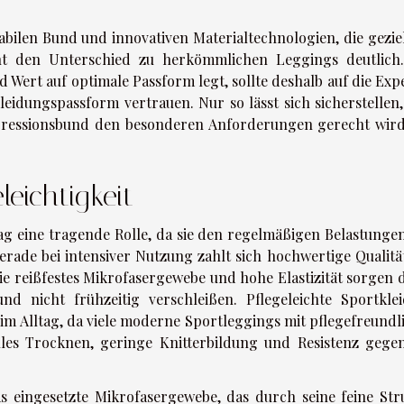
abilen Bund und innovativen Materialtechnologien, die geziel
cht den Unterschied zu herkömmlichen Leggings deutlich
Wert auf optimale Passform legt, sollte deshalb auf die Expe
leidungspassform vertrauen. Nur so lässt sich sicherstellen,
pressionsbund den besonderen Anforderungen gerecht wir
leichtigkeit
tag eine tragende Rolle, da sie den regelmäßigen Belastunge
ade bei intensiver Nutzung zahlt sich hochwertige Qualität
e reißfestes Mikrofasergewebe und hohe Elastizität sorgen d
d nicht frühzeitig verschleißen. Pflegeleichte Sportkle
m Alltag, da viele moderne Sportleggings mit pflegefreundl
elles Trocknen, geringe Knitterbildung und Resistenz gege
s eingesetzte Mikrofasergewebe, das durch seine feine Str