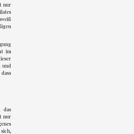
t nur
lates
hweiß
ßigen
igung
ht im
ieser
t und
 dass
d das
t nur
genes
sich,