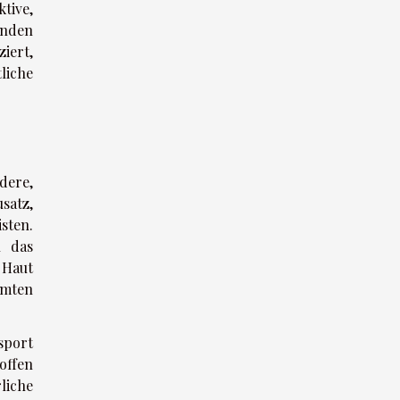
tive,
enden
iert,
liche
dere,
satz,
sten.
h das
 Haut
amten
sport
offen
liche